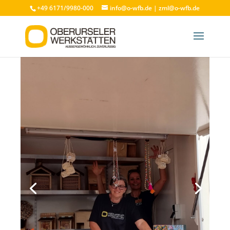
+49 6171/9980-000
info@o-wfb.de
|
zml@o-wfb.de