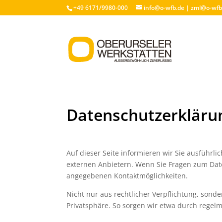
+49 6171/9980-000
info@o-wfb.de
|
zml@o-wfb
Datenschutzerkläru
Auf dieser Seite informieren wir Sie ausführl
externen Anbietern. Wenn Sie Fragen zum Date
angegebenen Kontaktmöglichkeiten.
Nicht nur aus rechtlicher Verpflichtung, son
Privatsphäre. So sorgen wir etwa durch regelm