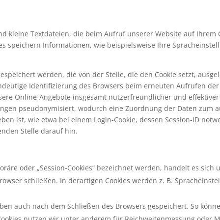
nd kleine Textdateien, die beim Aufruf unserer Website auf Ihrem
s speichern Informationen, wie beispielsweise Ihre Spracheinstel
speichert werden, die von der Stelle, die den Cookie setzt, ausgel
 eindeutige Identifizierung des Browsers beim erneuten Aufrufen d
unsere Online-Angebote insgesamt nutzerfreundlicher und effektiver
ngen pseudonymisiert, wodurch eine Zuordnung der Daten zum au
gegeben ist, wie etwa bei einem Login-Cookie, dessen Session-ID no
enden Stelle darauf hin.
poräre oder „Session-Cookies“ bezeichnet werden, handelt es sich
owser schließen. In derartigen Cookies werden z. B. Spracheinste
iben auch nach dem Schließen des Browsers gespeichert. So könne
 Cookies nutzen wir unter anderem für Reichweitenmessung oder M