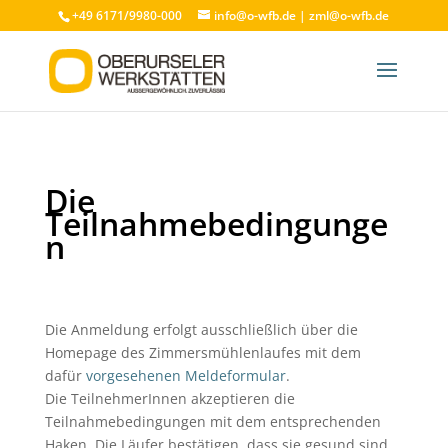
+49 6171/9980-000
info@o-wfb.de
|
zml@o-wfb.de
Die
Teilnahmebedingunge
n
Die Anmeldung erfolgt ausschließlich über die
Homepage des Zimmersmühlenlaufes mit dem
dafür
vorgesehenen Meldeformular
.
Die TeilnehmerInnen akzeptieren die
Teilnahmebedingungen mit dem entsprechenden
Haken. Die Läufer bestätigen, dass sie gesund sind,